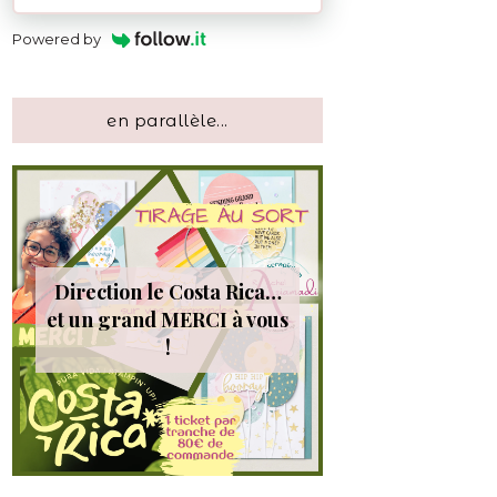
Powered by
en parallèle...
Direction le Costa Rica…
et un grand MERCI à vous
!