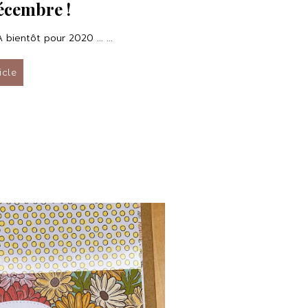
écembre !
A bientôt pour 2020 ... ...
ticle