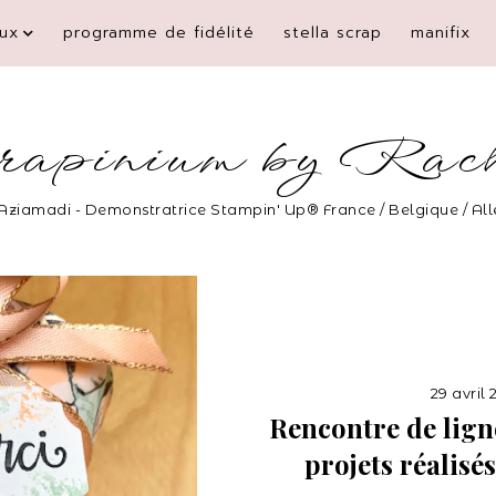
ux
programme de fidélité
stella scrap
manifix
rapinium by Rac
Aziamadi - Demonstratrice Stampin' Up® France / Belgique / A
29 avril
Rencontre de ligné
projets réalisés 