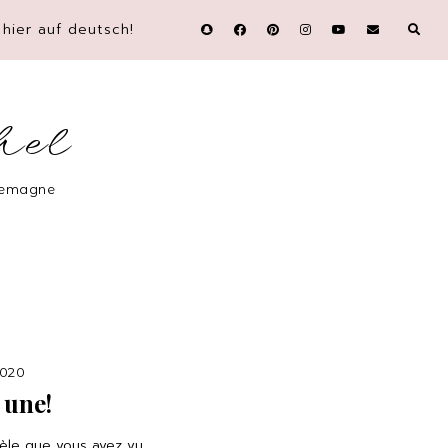
hier auf deutsch!
hel
llemagne
2020
 une!
dèle que vous avez vu