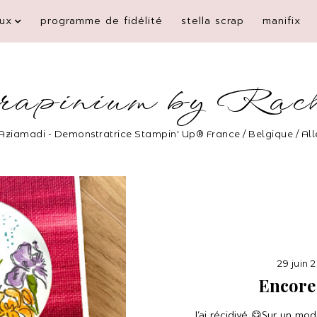
ux
programme de fidélité
stella scrap
manifix
rapinium by Rac
Aziamadi - Demonstratrice Stampin' Up® France / Belgique / A
29 juin 
Encore
J’ai récidivé 😋Sur un mo