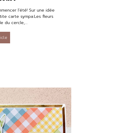
mmencer l’été! Sur une idée
etite carte sympa:Les fleurs
le du cercle,...
ticle