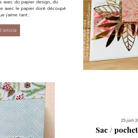
e avec du papier design, du
dre avec le papier doré découpé
e j’aime tant...
 l’article
25 juin 
Sac / poche