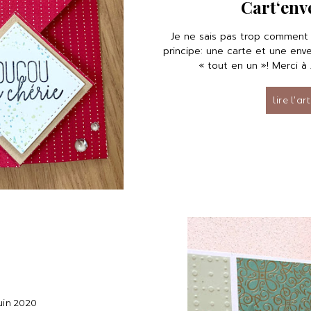
Cart‘env
Je ne sais pas trop comment ç
principe: une carte et une env
« tout en un »! Merci à J
lire l’ar
juin 2020