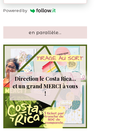
Powered by
en parallèle...
Direction le Costa Rica…
et un grand MERCI à vous
!