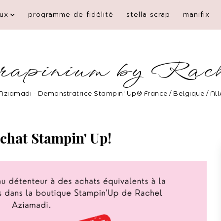
ux
programme de fidélité
stella scrap
manifix
rapinium by Rac
Aziamadi - Demonstratrice Stampin' Up® France / Belgique / A
chat Stampin' Up!