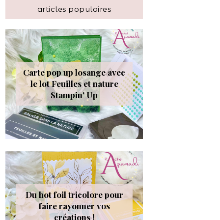
articles populaires
Carte pop up losange avec
le lot Feuilles et nature
Stampin' Up
Du hot foil tricolore pour
faire rayonner vos
créations !