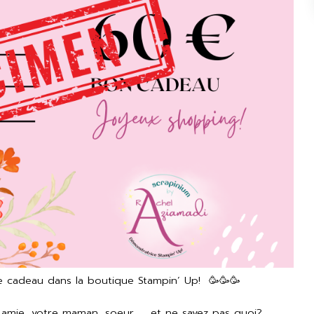
que cadeau dans la boutique Stampin’ Up! 🥳🥳🥳
amie, votre maman, soeur, ... et ne savez pas quoi?