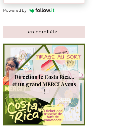
Powered by
en parallèle...
Direction le Costa Rica…
et un grand MERCI à vous
!