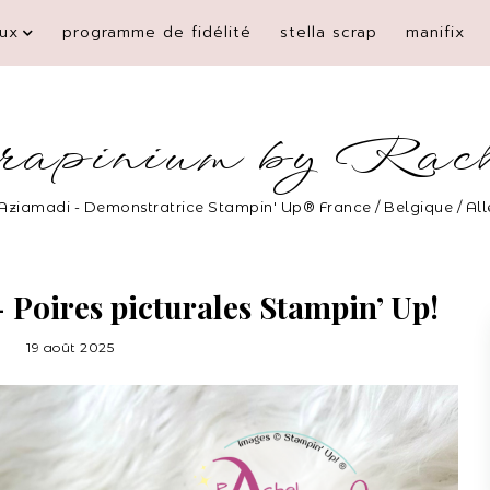
ux
programme de fidélité
stella scrap
manifix
rapinium by Rac
Aziamadi - Demonstratrice Stampin' Up® France / Belgique / A
- Poires picturales Stampin’ Up!
19 août 2025