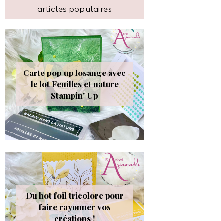
articles populaires
Carte pop up losange avec
le lot Feuilles et nature
Stampin' Up
Du hot foil tricolore pour
faire rayonner vos
créations !