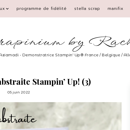
ux
programme de fidélité
stella scrap
manifix
rapinium by Rac
Aziamadi - Demonstratrice Stampin' Up® France / Belgique / A
bstraite Stampin’ Up! (3)
05 juin 2022