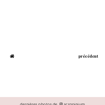
précédent
dernières photos de
scrapinium