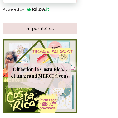
Powered by
en parallèle...
Direction le Costa Rica…
et un grand MERCI à vous
!