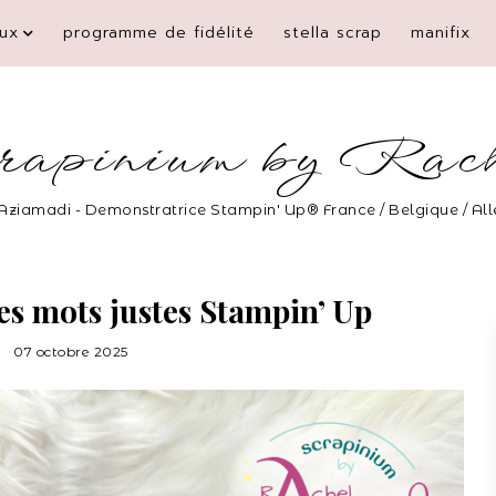
ux
programme de fidélité
stella scrap
manifix
rapinium by Rac
Aziamadi - Demonstratrice Stampin' Up® France / Belgique / A
Les mots justes Stampin’ Up
07 octobre 2025