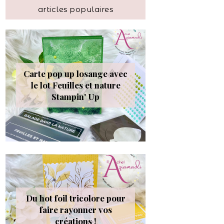
articles populaires
Carte pop up losange avec
le lot Feuilles et nature
Stampin' Up
Du hot foil tricolore pour
faire rayonner vos
créations !