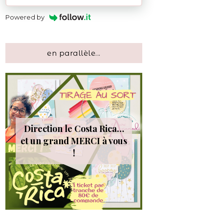
Powered by
en parallèle...
Direction le Costa Rica…
et un grand MERCI à vous
!