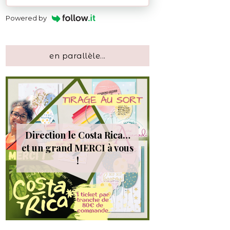
Powered by
en parallèle...
Direction le Costa Rica…
et un grand MERCI à vous
!