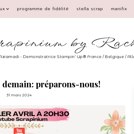
ux
programme de fidélité
stella scrap
manifix
rapinium by Rac
Aziamadi - Demonstratrice Stampin' Up® France / Belgique / A
de demain: préparons-nous!
31 mars 2024