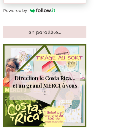
Powered by
en parallèle...
Direction le Costa Rica…
et un grand MERCI à vous
!