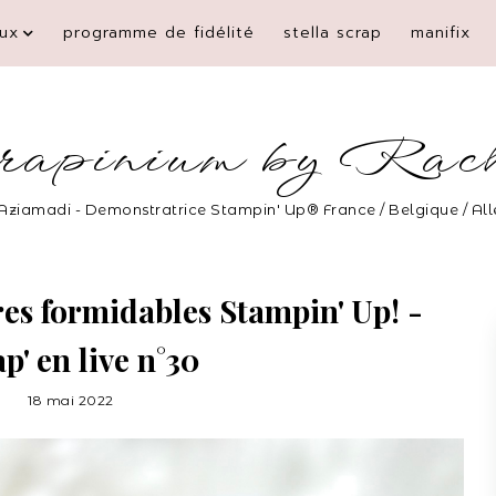
ux
programme de fidélité
stella scrap
manifix
rapinium by Rac
Aziamadi - Demonstratrice Stampin' Up® France / Belgique / A
res formidables Stampin' Up! -
p' en live n°30
18 mai 2022