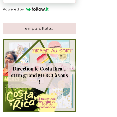
Powered by
en parallèle...
Direction le Costa Rica…
et un grand MERCI à vous
!