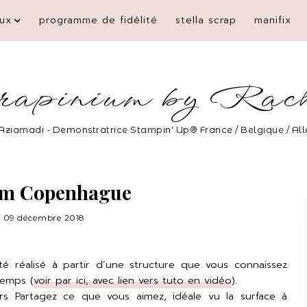
ux
programme de fidélité
stella scrap
manifix
rapinium by Rac
Aziamadi - Demonstratrice Stampin' Up® France / Belgique / A
m Copenhague
09 décembre 2018
té réalisé à partir d’une structure que vous connaissez
temps (
voir par ici, avec lien vers tuto en vidéo
).
piers Partagez ce que vous aimez, idéale vu la surface à